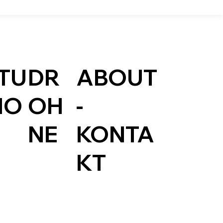
TU
DR
ABOUT
IO
OH
-
NE
KONTA
KT