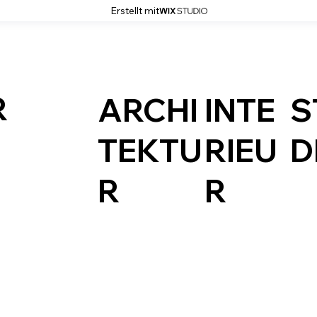
Erstellt mit
R
ARCHI
INTE
S
TEKTU
RIEU
D
R
R